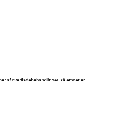
yper af overfladebehandlinger, så emner er
oduktionen.
sning for at undgå grater, samt få en mat
minium, med indfarvning i bl.a. sort, rød,
fast hårdanodisering, så overfladen forbliver