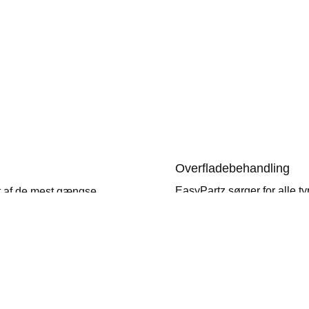
Overfladebehandling
EasyPartz sørger for alle t
nt af de mest gængse
klar til at indgå direkte i pr
nium AW-6082, samt rustfrit
Afgratning og glas-/sandblæ
satin-agtig overflade.
em på få dage, f.eks.
e og Nysølv.
Anodisering/eloxering af alu
grøn og blå, samt som ridse
arer, og kan ligeledes skaffe