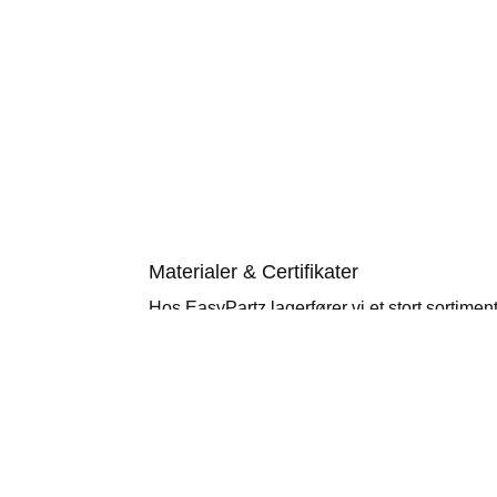
Materialer & Certifikater
Hos EasyPartz lagerfører vi et stort sortime
industri-materialer, bl.a. POM-C plast, Alumi
stål i både 304/304L og syrefast 316/316l.
Vi kan desuden skaffe de fleste materialer hj
PEEK, Polycarbonat, PTFE, Messing, Bronz
Vi har materialecertifikat på alle faste lagerv